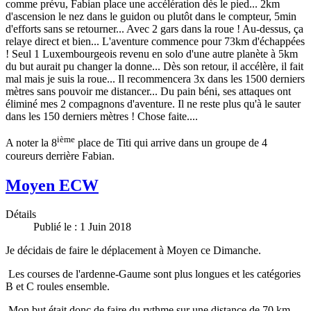
comme prévu, Fabian place une accélération dès le pied... 2km
d'ascension le nez dans le guidon ou plutôt dans le compteur, 5min
d'efforts sans se retourner... Avec 2 gars dans la roue ! Au-dessus, ça
relaye direct et bien... L'aventure commence pour 73km d'échappées
! Seul 1 Luxembourgeois revenu en solo d'une autre planète à 5km
du but aurait pu changer la donne... Dès son retour, il accélère, il fait
mal mais je suis la roue... Il recommencera 3x dans les 1500 derniers
mètres sans pouvoir me distancer... Du pain béni, ses attaques ont
éliminé mes 2 compagnons d'aventure. Il ne reste plus qu'à le sauter
dans les 150 derniers mètres ! Chose faite....
ième
A noter la 8
place de Titi qui arrive dans un groupe de 4
coureurs derrière Fabian.
Moyen ECW
Détails
Publié le : 1 Juin 2018
Je décidais de faire le déplacement à Moyen ce Dimanche.
Les courses de l'ardenne-Gaume sont plus longues et les catégories
B et C roules ensemble.
Mon but était donc de faire du rythme sur une distance de 70 km