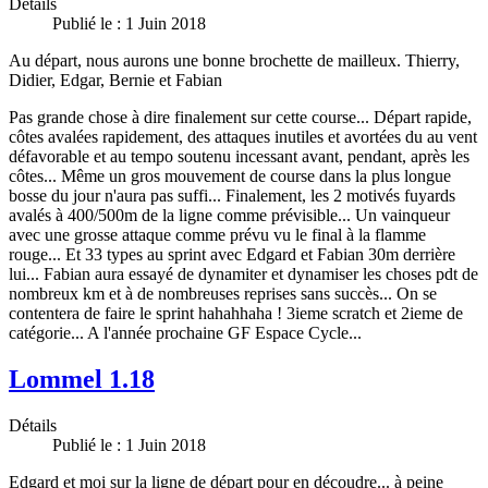
Détails
Publié le : 1 Juin 2018
Au départ, nous aurons une bonne brochette de mailleux. Thierry,
Didier, Edgar, Bernie et Fabian
Pas grande chose à dire finalement sur cette course... Départ rapide,
côtes avalées rapidement, des attaques inutiles et avortées du au vent
défavorable et au tempo soutenu incessant avant, pendant, après les
côtes... Même un gros mouvement de course dans la plus longue
bosse du jour n'aura pas suffi... Finalement, les 2 motivés fuyards
avalés à 400/500m de la ligne comme prévisible... Un vainqueur
avec une grosse attaque comme prévu vu le final à la flamme
rouge... Et 33 types au sprint avec Edgard et Fabian 30m derrière
lui... Fabian aura essayé de dynamiter et dynamiser les choses pdt de
nombreux km et à de nombreuses reprises sans succès... On se
contentera de faire le sprint hahahhaha ! 3ieme scratch et 2ieme de
catégorie... A l'année prochaine GF Espace Cycle...
Lommel 1.18
Détails
Publié le : 1 Juin 2018
Edgard et moi sur la ligne de départ pour en découdre... à peine