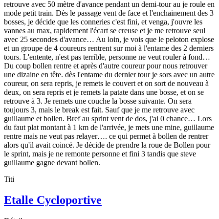
retrouve avec 50 mètre d'avance pendant un demi-tour au je roule en
mode petit train. Dès le passage vent de face et l'enchainement des 3
bosses, je décide que les conneries c'est fini, et venga, j'ouvre les
vannes au max, rapidement l'écart se creuse et je me retrouve seul
avec 25 secondes d'avance… Au loin, je vois que le peloton explose
et un groupe de 4 coureurs rentrent sur moi à l'entame des 2 derniers
tours. L'entente, n'est pas terrible, personne ne veut rouler à fond…
Du coup bollen rentre et après d'autre coureur pour nous retrouver
une dizaine en tête. dès l'entame du dernier tour je sors avec un autre
coureur, on sera repris, je remets le couvert et on sort de nouveau à
deux, on sera repris et je remets la patate dans une bosse, et on se
retrouve à 3. Je remets une couche la bosse suivante. On sera
toujours 3, mais le break est fait. Sauf que je me retrouve avec
guillaume et bollen. Bref au sprint vent de dos, j'ai 0 chance… Lors
du faut plat montant à 1 km de l'arrivée, je mets une mine, guillaume
rentre mais ne veut pas relayer…. ce qui permet à bollen de rentrer
alors qu'il avait coincé. Je décide de prendre la roue de Bollen pour
le sprint, mais je ne remonte personne et fini 3 tandis que steve
guillaume gagne devant bollen.
Titi
Etalle Cycloportive