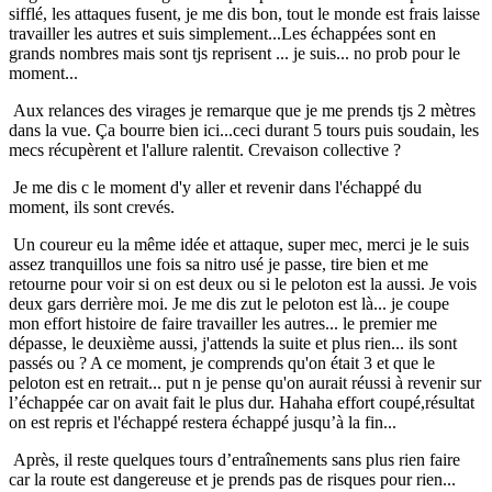
sifflé, les attaques fusent, je me dis bon, tout le monde est frais laisse
travailler les autres et suis simplement...Les échappées sont en
grands nombres mais sont tjs reprisent ... je suis... no prob pour le
moment...
Aux relances des virages je remarque que je me prends tjs 2 mètres
dans la vue. Ça bourre bien ici...ceci durant 5 tours puis soudain, les
mecs récupèrent et l'allure ralentit. Crevaison collective ?
Je me dis c le moment d'y aller et revenir dans l'échappé du
moment, ils sont crevés.
Un coureur eu la même idée et attaque, super mec, merci je le suis
assez tranquillos une fois sa nitro usé je passe, tire bien et me
retourne pour voir si on est deux ou si le peloton est la aussi. Je vois
deux gars derrière moi. Je me dis zut le peloton est là... je coupe
mon effort histoire de faire travailler les autres... le premier me
dépasse, le deuxième aussi, j'attends la suite et plus rien... ils sont
passés ou ? A ce moment, je comprends qu'on était 3 et que le
peloton est en retrait... put n je pense qu'on aurait réussi à revenir sur
l’échappée car on avait fait le plus dur. Hahaha effort coupé,résultat
on est repris et l'échappé restera échappé jusqu’à la fin...
Après, il reste quelques tours d’entraînements sans plus rien faire
car la route est dangereuse et je prends pas de risques pour rien...