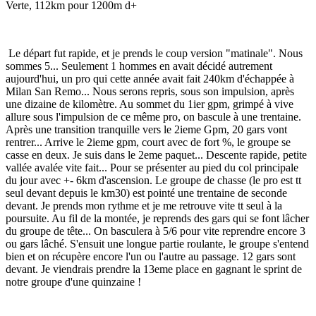
Verte, 112km pour 1200m d+
Le départ fut rapide, et je prends le coup version "matinale". Nous
sommes 5... Seulement 1 hommes en avait décidé autrement
aujourd'hui, un pro qui cette année avait fait 240km d'échappée à
Milan San Remo... Nous serons repris, sous son impulsion, après
une dizaine de kilomètre. Au sommet du 1ier gpm, grimpé à vive
allure sous l'impulsion de ce même pro, on bascule à une trentaine.
Après une transition tranquille vers le 2ieme Gpm, 20 gars vont
rentrer... Arrive le 2ieme gpm, court avec de fort %, le groupe se
casse en deux. Je suis dans le 2eme paquet... Descente rapide, petite
vallée avalée vite fait... Pour se présenter au pied du col principale
du jour avec +- 6km d'ascension. Le groupe de chasse (le pro est tt
seul devant depuis le km30) est pointé une trentaine de seconde
devant. Je prends mon rythme et je me retrouve vite tt seul à la
poursuite. Au fil de la montée, je reprends des gars qui se font lâcher
du groupe de tête... On basculera à 5/6 pour vite reprendre encore 3
ou gars lâché. S'ensuit une longue partie roulante, le groupe s'entend
bien et on récupère encore l'un ou l'autre au passage. 12 gars sont
devant. Je viendrais prendre la 13eme place en gagnant le sprint de
notre groupe d'une quinzaine !