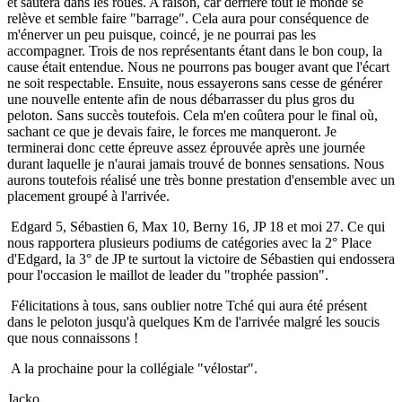
et sautera dans les roues. A raison, car derrière tout le monde se
relève et semble faire "barrage". Cela aura pour conséquence de
m'énerver un peu puisque, coincé, je ne pourrai pas les
accompagner. Trois de nos représentants étant dans le bon coup, la
cause était entendue. Nous ne pourrons pas bouger avant que l'écart
ne soit respectable. Ensuite, nous essayerons sans cesse de générer
une nouvelle entente afin de nous débarrasser du plus gros du
peloton. Sans succès toutefois. Cela m'en coûtera pour le final où,
sachant ce que je devais faire, le forces me manqueront. Je
terminerai donc cette épreuve assez éprouvée après une journée
durant laquelle je n'aurai jamais trouvé de bonnes sensations. Nous
aurons toutefois réalisé une très bonne prestation d'ensemble avec un
placement groupé à l'arrivée.
Edgard 5, Sébastien 6, Max 10, Berny 16, JP 18 et moi 27. Ce qui
nous rapportera plusieurs podiums de catégories avec la 2° Place
d'Edgard, la 3° de JP te surtout la victoire de Sébastien qui endossera
pour l'occasion le maillot de leader du "trophée passion".
Félicitations à tous, sans oublier notre Tché qui aura été présent
dans le peloton jusqu'à quelques Km de l'arrivée malgré les soucis
que nous connaissons !
A la prochaine pour la collégiale "vélostar".
Jacko