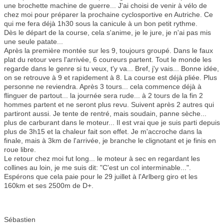
une brochette machine de guerre... J'ai choisi de venir à vélo de
chez moi pour préparer la prochaine cyclosportive en Autriche. Ce
qui me fera déjà 1h30 sous la canicule à un bon petit rythme.
Dès le départ de la course, cela s'anime, je le jure, je n'ai pas mis
une seule patate...
Après la première montée sur les 9, toujours groupé. Dans le faux
plat du retour vers l'arrivée, 6 coureurs partent. Tout le monde les
regarde dans le genre si tu veux, t'y va... Bref, j'y vais... Bonne idée,
on se retrouve à 9 et rapidement à 8. La course est déjà pliée. Plus
personne ne reviendra. Après 3 tours... cela commence déjà à
flinguer de partout... la journée sera rude... à 2 tours de la fin 2
hommes partent et ne seront plus revu. Suivent après 2 autres qui
partiront aussi. Je tente de rentré, mais soudain, panne sèche...
plus de carburant dans le moteur... Il est vrai que je suis parti depuis
plus de 3h15 et la chaleur fait son effet. Je m'accroche dans la
finale, mais à 3km de l'arrivée, je branche le clignotant et je finis en
roue libre.
Le retour chez moi fut long... le moteur à sec en regardant les
collines au loin, je me suis dit: "C'est un col interminable...".
Espérons que cela paie pour le 29 juillet à l'Arlberg giro et les
160km et ses 2500m de D+.
Sébastien