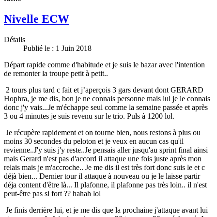
Nivelle ECW
Détails
Publié le : 1 Juin 2018
Départ rapide comme d'habitude et je suis le bazar avec l'intention
de remonter la troupe petit à petit..
2 tours plus tard c fait et j’aperçois 3 gars devant dont GERARD
Hophra, je me dis, bon je ne connais personne mais lui je le connais
donc j'y vais...Je m'échappe seul comme la semaine passée et après
3 ou 4 minutes je suis revenu sur le trio. Puls à 1200 lol.
Je récupère rapidement et on tourne bien, nous restons à plus ou
moins 30 secondes du peloton et je veux en aucun cas qu'il
revienne..J'y suis j'y reste..Je pensais aller jusqu'au sprint final ainsi
mais Gerard n'est pas d'accord il attaque une fois juste après mon
relais mais je m'accroche.. Je me dis il est très fort donc suis le et c
déjà bien... Dernier tour il attaque à nouveau ou je le laisse partir
déja content d'être là... Il plafonne, il plafonne pas très loin.. il n'est
peut-être pas si fort ?? hahah lol
Je finis derrière lui, et je me dis que la prochaine j'attaque avant lui