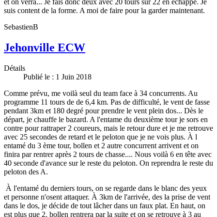
et on verra... Je fais donc deux avec 20 tours sur 22 en échappé. Je
suis content de la forme. A moi de faire pour la garder maintenant.
SebastienB
Jehonville ECW
Détails
Publié le : 1 Juin 2018
Comme prévu, me voilà seul du team face à 34 concurrents. Au
programme 11 tours de de 6,4 km. Pas de difficulté, le vent de fasse
pendant 3km et 180 degré pour prendre le vent plein dos... Dès le
départ, je chauffe le bazard. A l'entame du deuxième tour je sors en
contre pour rattraper 2 coureurs, mais le retour dure et je me retrouve
avec 25 secondes de retard et le peloton que je ne vois plus. À l
entamé du 3 ème tour, bollen et 2 autre concurrent arrivent et on
finira par rentrer après 2 tours de chasse.... Nous voilà 6 en tête avec
40 seconde d'avance sur le reste du peloton. On reprendra le reste du
peloton des A.
À l'entamé du derniers tours, on se regarde dans le blanc des yeux
et personne n'osent attaquer. À 3km de l'arrivée, des la prise de vent
dans le dos, je décide de tout lâcher dans un faux plat. En haut, on
est plus que 2, bollen rentrera par la suite et on se retrouve à 3 au