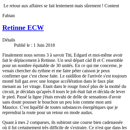
Le retour aux affaires se fait lentement mais sûrement ! Content
Fabian
Retinne ECW
Détails
Publié le : 1 Juin 2018
Finalement nous serons 3 à savoir Titi, Edgard et moi-même avoir
fait le déplacement à Retinne. Un seul départ càd B et C ensemble
pour un nombre équitable de 30 unités. En ce qui me concerne, je
venais chercher du rythme et me faire péter caisson je peux
confirmer que c'est chose faite. Le raidillon de l'arrivée s'est toujours
monté full gaz avec une longue accélération dans le faux plat
menant au 1er virage. Etant dans le rouge foncé plus de la moitié du
circuit, je décidais qu'après 8 tours le job était fait et décida de lever
le pied. Passé la ligne j'étais envahi de drôle de sensations d'avoir
sans doute pousser le bouchon un peu loin comme mon ami
Maurice. C'est liquéfié de toutes substances énergétiques que je
reprendrai la route pour un retour en mode audax.
Quant à mes 2 comparses, ils subiront une course bien cadenassée
où il fut certainement très difficile de s'extraire. Ce n'est que dans les