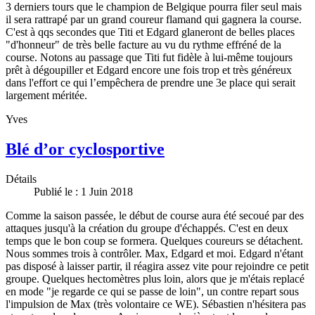
3 derniers tours que le champion de Belgique pourra filer seul mais
il sera rattrapé par un grand coureur flamand qui gagnera la course.
C'est à qqs secondes que Titi et Edgard glaneront de belles places
"d'honneur" de très belle facture au vu du rythme effréné de la
course. Notons au passage que Titi fut fidèle à lui-même toujours
prêt à dégoupiller et Edgard encore une fois trop et très généreux
dans l'effort ce qui l’empêchera de prendre une 3e place qui serait
largement méritée.
Yves
Blé d’or cyclosportive
Détails
Publié le : 1 Juin 2018
Comme la saison passée, le début de course aura été secoué par des
attaques jusqu'à la création du groupe d'échappés. C'est en deux
temps que le bon coup se formera. Quelques coureurs se détachent.
Nous sommes trois à contrôler. Max, Edgard et moi. Edgard n'étant
pas disposé à laisser partir, il réagira assez vite pour rejoindre ce petit
groupe. Quelques hectomètres plus loin, alors que je m'étais replacé
en mode "je regarde ce qui se passe de loin", un contre repart sous
l'impulsion de Max (très volontaire ce WE). Sébastien n'hésitera pas