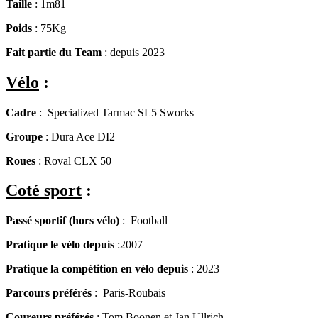
Taille
: 1m81
Poids
: 75Kg
Fait partie du Team
: depuis 2023
Vélo
:
Cadre
: Specialized Tarmac SL5 Sworks
Groupe
: Dura Ace DI2
Roues
: Roval CLX 50
Coté sport
:
Passé sportif (hors vélo)
: Football
Pratique le vélo depuis
:2007
Pratique la compétition en vélo depuis
: 2023
Parcours préférés
: Paris-Roubais
Coureurs préférés
: Tom Boonen et Jan Ullrich