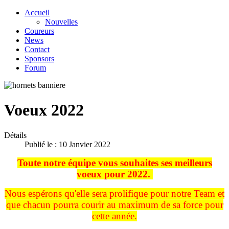
Accueil
Nouvelles
Coureurs
News
Contact
Sponsors
Forum
Voeux 2022
Détails
Publié le : 10 Janvier 2022
Toute notre équipe vous souhaites ses meilleurs
voeux pour 2022.
Nous espérons qu'elle sera prolifique pour notre Team et
que chacun pourra courir au maximum de sa force pour
cette année.